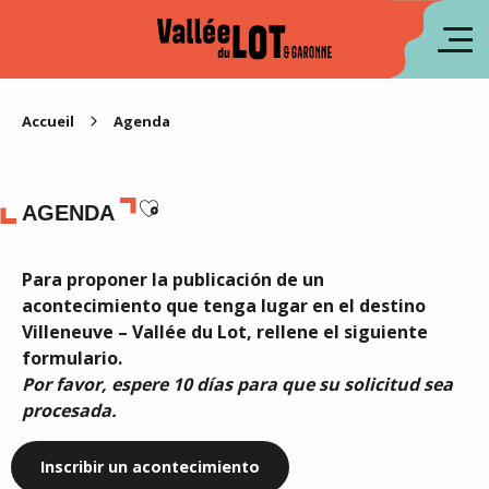
Aller
au
fr
contenu
principal
en
Accueil
Agenda
Ajouter aux favoris
AGENDA
Para proponer la publicación de un
acontecimiento que tenga lugar en el destino
Villeneuve – Vallée du Lot, rellene el siguiente
formulario.
Por favor, espere 10 días para que su solicitud sea
procesada.
Inscribir un acontecimiento