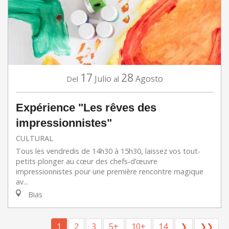
17
28
Julio
Agosto
Del
al
Expérience "Les rêves des
impressionnistes"
CULTURAL
Tous les vendredis de 14h30 à 15h30, laissez vos tout-
petits plonger au cœur des chefs-d’œuvre
impressionnistes pour une première rencontre magique
av...
Bias
1
2
3
5+
10+
14
❯
❯❯