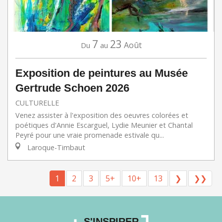
7
23
Août
Du
au
Exposition de peintures au Musée
Gertrude Schoen 2026
CULTURELLE
Venez assister à l'exposition des oeuvres colorées et
poétiques d'Annie Escarguel, Lydie Meunier et Chantal
Peyré pour une vraie promenade estivale qu...
Laroque-Timbaut
1
2
3
5+
10+
13
❯
❯❯
S'INSPIRER