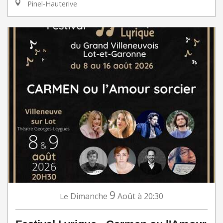
Pinel-Hauterive
9
Dimanche
Août
à 20:30
Le