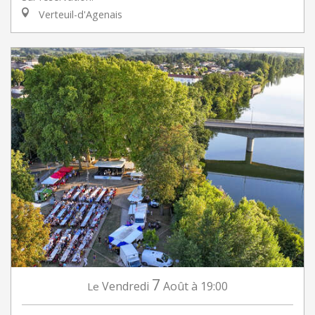
Verteuil-d'Agenais
7
Vendredi
Août
à 19:00
Le